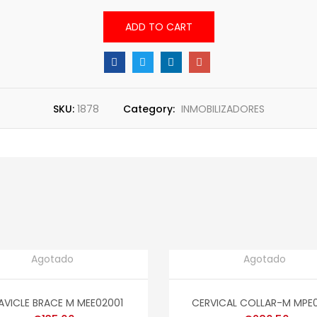
ADD TO CART
SKU:
1878
Category:
INMOBILIZADORES
Agotado
Agotado
 MORE
READ MORE
AVICLE BRACE M MEE02001
CERVICAL COLLAR-M MPE