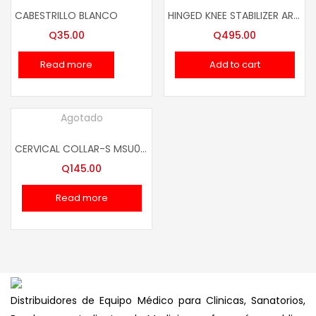
CABESTRILLO BLANCO
HINGED KNEE STABILIZER ART. XL MPR12034
Q
35.00
Q
495.00
Read more
Add to cart
Agotado
CERVICAL COLLAR-S MSU01001
Q
145.00
Read more
Distribuidores de Equipo Médico para Clinicas, Sanatorios,