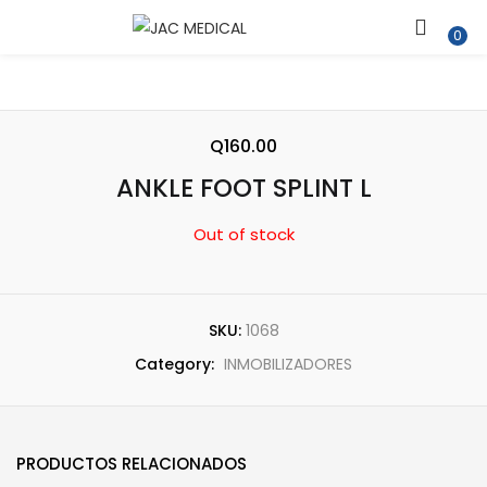
ENTRAR
REGISTRARSE
0
Introduce tu nombre de usuario y contraseña para iniciar
sesión.
Q
160.00
ANKLE FOOT SPLINT L
Out of stock
Recuérdame
SKU:
1068
Category:
INMOBILIZADORES
¿Contraseña perdida?
PRODUCTOS RELACIONADOS