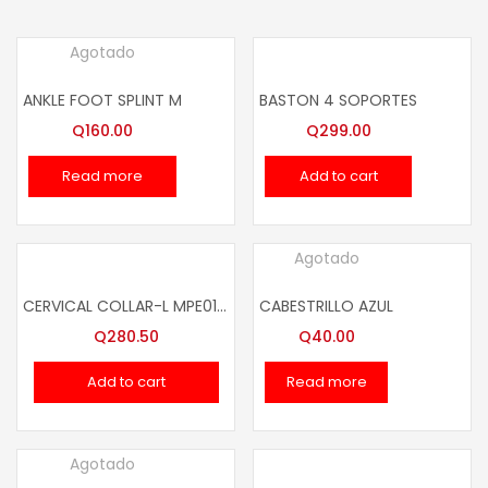
Agotado
ANKLE FOOT SPLINT M
BASTON 4 SOPORTES
Q
160.00
Q
299.00
Read more
Add to cart
Agotado
CERVICAL COLLAR-L MPE01008
CABESTRILLO AZUL
Q
280.50
Q
40.00
Add to cart
Read more
Agotado