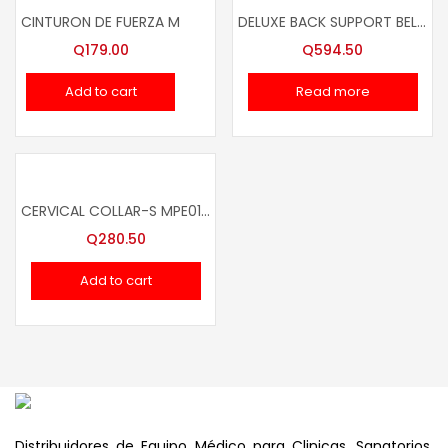
CINTURON DE FUERZA M
DELUXE BACK SUPPORT BELT L MLE07001
Q
179.00
Q
594.50
Add to cart
Read more
CERVICAL COLLAR-S MPE01008
Q
280.50
Add to cart
Distribuidores de Equipo Médico para Clinicas, Sanatorios,