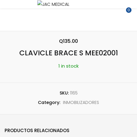
ENTRAR
REGISTRARSE
0
Introduce tu nombre de usuario y contraseña para iniciar
sesión.
Q
135.00
CLAVICLE BRACE S MEE02001
1 in stock
Recuérdame
SKU:
1165
Category:
INMOBILIZADORES
¿Contraseña perdida?
PRODUCTOS RELACIONADOS