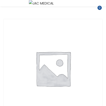
ENTRAR
REGISTRARSE
0
Introduce tu nombre de usuario y contraseña para iniciar
sesión.
Recuérdame
¿Contraseña perdida?