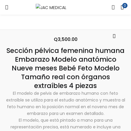
0
ENTRAR
REGISTRARSE
Introduce tu nombre de usuario y contraseña para iniciar
sesión.
Q
3,500.00
Sección pélvica femenina humana
Embarazo Modelo anatómico
Nueve meses Bebé Feto Modelo
Tamaño real con órganos
Recuérdame
extraíbles 4 piezas
El modelo de pelvis de embarazo humano con feto
extraíble se utiliza para el estudio anatómico y muestra al
¿Contraseña perdida?
feto humano en la posición normal en el noveno mes de
embarazo para un examen detallado.
El modelo, que está pintado a mano para una
representación precisa, está numerado e incluye una