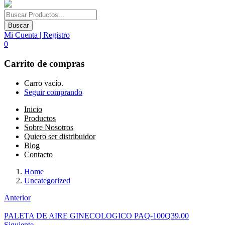
Buscar
Mi Cuenta | Registro
0
Carrito de compras
Carro vacío.
Seguir comprando
Inicio
Productos
Sobre Nosotros
Quiero ser distribuidor
Blog
Contacto
Home
Uncategorized
Anterior
PALETA DE AIRE GINECOLOGICO PAQ-100
Q
39.00
Siguiente