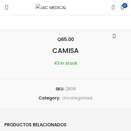
0
ENTRAR
REGISTRARSE
Introduce tu nombre de usuario y contraseña para iniciar
sesión.
Q
65.00
CAMISA
43 in stock
Recuérdame
SKU:
2808
Category:
Uncategorized
¿Contraseña perdida?
PRODUCTOS RELACIONADOS